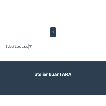
1
Select Language
▼
atelier kuanTARA