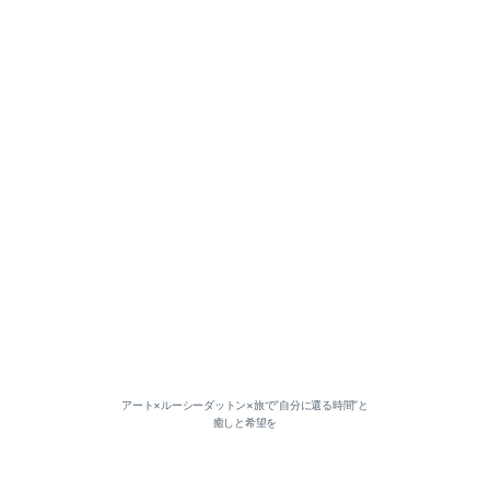
2026-06（1）
2026-05（1）
2026-03（2）
2026-01（1）
2025-12（1）
アート×ルーシーダットン×旅で”自分に還る時間”と
癒しと希望を
2025-11（1）
2025-07（2）