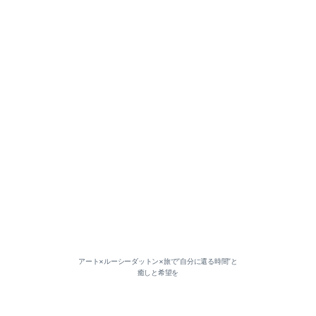
アート×ルーシーダットン×旅で”自分に還る時間”と
癒しと希望を