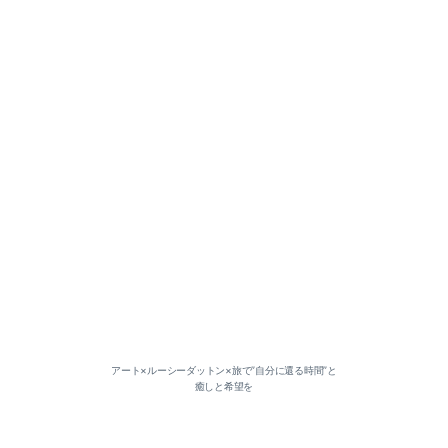
2026-06（1）
2026-05（1）
2026-03（2）
2026-01（1）
2025-12（1）
アート×ルーシーダットン×旅で”自分に還る時間”と
癒しと希望を
2025-11（1）
2025-07（2）