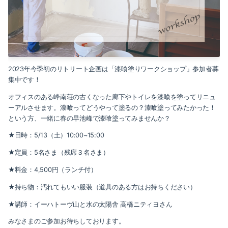
2023年今季初のリトリート企画は「漆喰塗りワークショップ」参加者募
集中です！
オフィスのある峰南荘の古くなった廊下やトイレを漆喰を塗ってリニュ
ーアルさせます。漆喰ってどうやって塗るの？漆喰塗ってみたかった！
という方、一緒に春の早池峰で漆喰塗ってみませんか？
★日時：5/13（土）10:00~15:00
★定員：5名さま（残席３名さま）
★料金：4,500円（ランチ付）
★持ち物：汚れてもいい服装（道具のある方はお持ちください）
★講師：イーハトーヴ山と水の太陽舎 高橋ニティヨさん
みなさまのご参加お待ちしております。