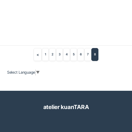
<
1
2
3
4
5
6
7
8
Select Language
▼
atelier kuanTARA