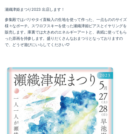
2024-04（2）
瀬織津姫まつり2023 出店します！
2025-01（2）
2024-03（1）
参集殿ではバリやタイ直輸入の生地を使って作った、一点もののサイズ
様々なポーチ。スワロフスキーを使った瀬織津姫ピアスとイヤリングを
2024-12（1）
2024-02（2）
販売します。庫裏では大きめのエネルギーアートと、表紙に使ってもら
った原画を持参します。盛りだくさんなおまつりとなっておりますの
2024-11（2）
2024-01（1）
で、どうぞ遊びにいらしてください♡
2024-10（2）
2023-10（1）
2024-08（1）
2023-08（3）
2024-07（2）
2023-05（2）
2024-06（1）
2023-04（1）
2024-04（2）
2024-03（1）