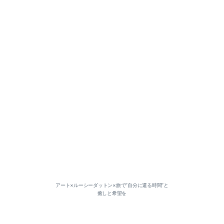
2026-06（1）
2026-05（1）
2026-03（2）
2026-01（1）
2025-12（1）
アート×ルーシーダットン×旅で”自分に還る時間”と
癒しと希望を
2025-11（1）
2025-07（2）